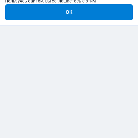
Пользуясь сайтом, вы соглашаетесь с этим
ОК
8-800-555-22-41
Демо Catapulto
Для кого
Тарифы
Информация
О компании
192012, Санкт-Петербург, пр. Обуховской Обороны, 120Б
© Catapulto 2013-
2026