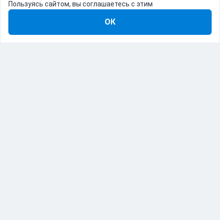
Пользуясь сайтом, вы соглашаетесь с этим
ОК
8-800-555-22-41
Демо Catapulto
Для кого
Тарифы
Информация
О компании
192012, Санкт-Петербург, пр. Обуховской Обороны, 120Б
© Catapulto 2013-
2026