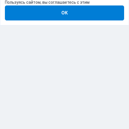
Пользуясь сайтом, вы соглашаетесь с этим
ОК
8-800-555-22-41
Демо Catapulto
Для кого
Тарифы
Информация
О компании
192012, Санкт-Петербург, пр. Обуховской Обороны, 120Б
© Catapulto 2013-
2026