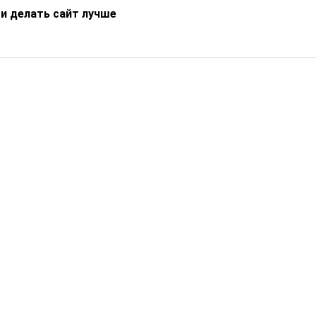
 и делать сайт лучше
Информация
О компании
Новости
Что такое Catapulto
Частые вопросы
Службы доставки
Реферальная программа
Нам доверяют
Публичная оферта
Кейсы
Политика обработки
Блог
персональных данных
Контакты
т-Петербург, пр. Обуховской Обороны, 120Б