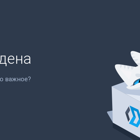
йдена
то важное?