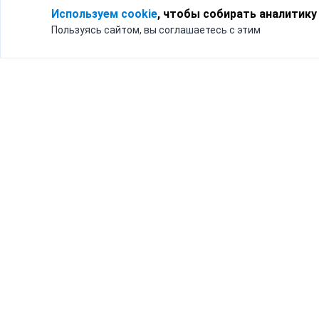
Используем cookie
, чтобы собирать аналитику
Пользуясь сайтом, вы соглашаетесь с этим
Для кого
Тарифы
Бизнесу
Доставка по России
Частным лицам
Интернет-магазинам
Доставка для бизнеса
192012, Санк
и интернет-магазинов