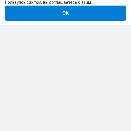
Пользуясь сайтом, вы соглашаетесь с этим
ОК
8-800-555-22-41
Демо Catapulto
Для кого
Тарифы
Информация
О компании
192012, Санкт-Петербург, пр. Обуховской Обороны, 120Б
© Catapulto 2013-
2026