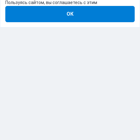
Пользуясь сайтом, вы соглашаетесь с этим
ОК
8-800-555-22-41
Демо Catapulto
Для кого
Тарифы
Информация
О компании
192012, Санкт-Петербург, пр. Обуховской Обороны, 120Б
© Catapulto 2013-
2026