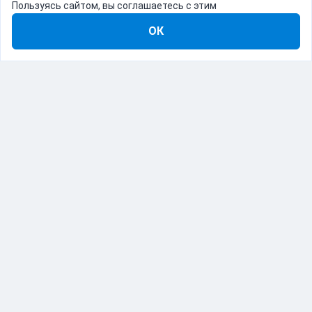
Пользуясь сайтом, вы соглашаетесь с этим
ОК
8-800-555-22-41
Демо Catapulto
Для кого
Тарифы
Информация
О компании
192012, Санкт-Петербург, пр. Обуховской Обороны, 120Б
© Catapulto 2013-
2026