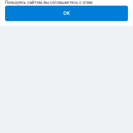
Пользуясь сайтом, вы соглашаетесь с этим
ОК
8-800-555-22-41
Демо Catapulto
Для кого
Тарифы
Информация
О компании
192012, Санкт-Петербург, пр. Обуховской Обороны, 120Б
© Catapulto 2013-
2026