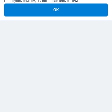
Пользуясь сайтом, вы соглашаетесь с этим
ОК
8-800-555-22-41
Демо Catapulto
Для кого
Тарифы
Информация
О компании
192012, Санкт-Петербург, пр. Обуховской Обороны, 120Б
© Catapulto 2013-
2026