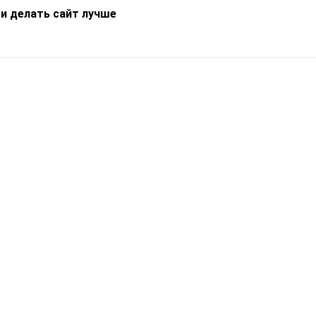
 и делать сайт лучше
Информация
О компании
Новости
Что такое Catapulto
Частые вопросы
Службы доставки
Реферальная программа
Нам доверяют
Публичная оферта
Кейсы
Политика обработки
Блог
персональных данных
Контакты
т-Петербург, пр. Обуховской Обороны, 120Б