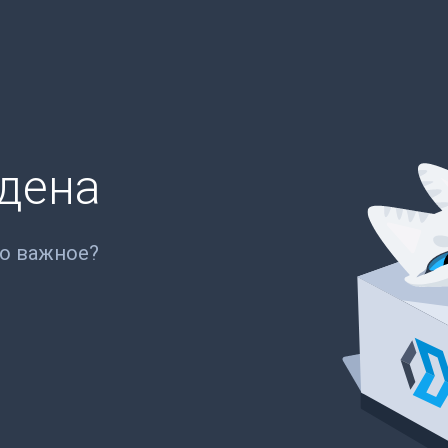
йдена
то важное?