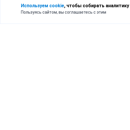
Используем cookie
, чтобы собирать аналитику
Пользуясь сайтом, вы соглашаетесь с этим
Для кого
Тарифы
Бизнесу
Доставка по России
Частным лицам
Интернет-магазинам
Доставка для бизнеса
192012, Санк
и интернет-магазинов