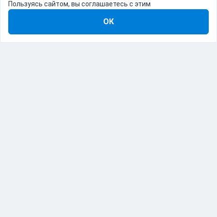
Пользуясь сайтом, вы соглашаетесь с этим
ОК
8-800-555-22-41
Демо Catapulto
Для кого
Тарифы
Информация
О компании
192012, Санкт-Петербург, пр. Обуховской Обороны, 120Б
© Catapulto 2013-
2026