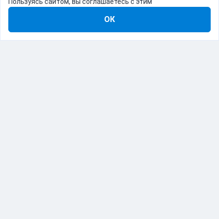
Пользуясь сайтом, вы соглашаетесь с этим
ОК
8-800-555-22-41
Демо Catapulto
Для кого
Тарифы
Информация
О компании
192012, Санкт-Петербург, пр. Обуховской Обороны, 120Б
© Catapulto 2013-
2026