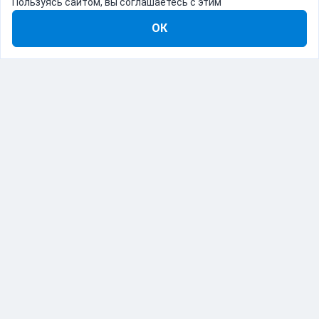
Пользуясь сайтом, вы соглашаетесь с этим
ОК
8-800-555-22-41
Демо Catapulto
Для кого
Тарифы
Информация
О компании
192012, Санкт-Петербург, пр. Обуховской Обороны, 120Б
© Catapulto 2013-
2026