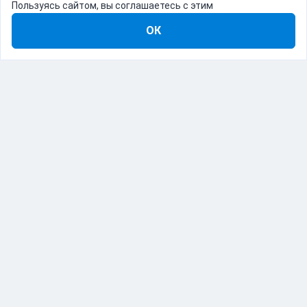
Пользуясь сайтом, вы соглашаетесь с этим
ОК
8-800-555-22-41
Демо Catapulto
Для кого
Тарифы
Информация
О компании
192012, Санкт-Петербург, пр. Обуховской Обороны, 120Б
© Catapulto 2013-
2026