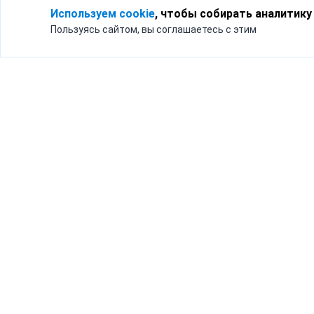
Используем cookie
, чтобы собирать аналитику
Пользуясь сайтом, вы соглашаетесь с этим
Для кого
Тарифы
Бизнесу
Доставка по России
Частным лицам
Интернет-магазинам
Доставка для бизнеса
192012, Санк
и интернет-магазинов