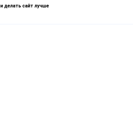
 и делать сайт лучше
Информация
О компании
Новости
Что такое Catapulto
Частые вопросы
Службы доставки
Реферальная программа
Нам доверяют
Публичная оферта
Кейсы
Политика обработки
Блог
персональных данных
Контакты
т-Петербург, пр. Обуховской Обороны, 120Б