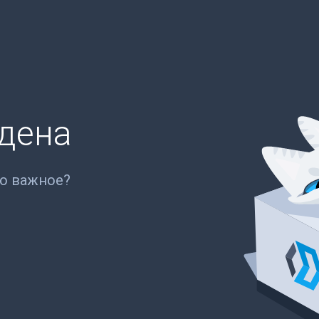
йдена
то важное?