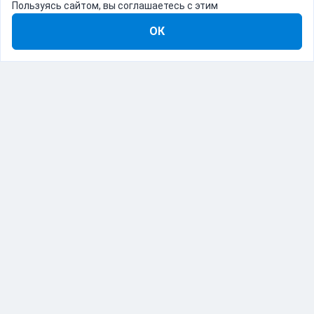
Пользуясь сайтом, вы соглашаетесь с этим
ОК
8-800-555-22-41
Демо Catapulto
Для кого
Тарифы
Информация
О компании
192012, Санкт-Петербург, пр. Обуховской Обороны, 120Б
© Catapulto 2013-
2026