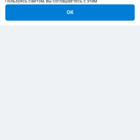
Пользуясь сайтом, вы соглашаетесь с этим
ОК
8-800-555-22-41
Демо Catapulto
Для кого
Тарифы
Информация
О компании
192012, Санкт-Петербург, пр. Обуховской Обороны, 120Б
© Catapulto 2013-
2026