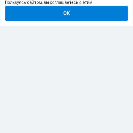
Пользуясь сайтом, вы соглашаетесь с этим
ОК
8-800-555-22-41
Демо Catapulto
Для кого
Тарифы
Информация
О компании
192012, Санкт-Петербург, пр. Обуховской Обороны, 120Б
© Catapulto 2013-
2026