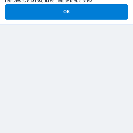
Пользуясь сайтом, вы соглашаетесь с этим
ОК
8-800-555-22-41
Демо Catapulto
Для кого
Тарифы
Информация
О компании
192012, Санкт-Петербург, пр. Обуховской Обороны, 120Б
© Catapulto 2013-
2026