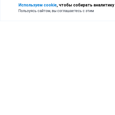
Используем cookie
, чтобы собирать аналитику
Пользуясь сайтом, вы соглашаетесь с этим
Для кого
Тарифы
Бизнесу
Доставка по России
Частным лицам
Интернет-магазинам
Доставка для бизнеса
192012, Санк
и интернет-магазинов