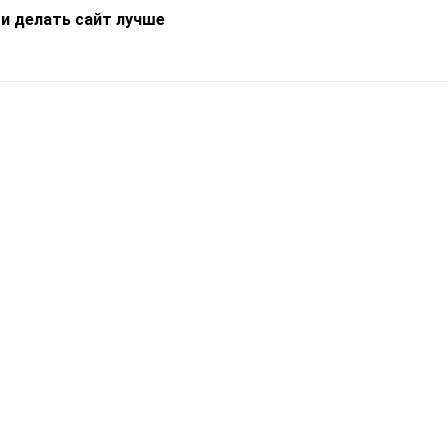
 и делать сайт лучше
Информация
О компании
Новости
Что такое Catapulto
Частые вопросы
Службы доставки
Реферальная программа
Нам доверяют
Публичная оферта
Кейсы
Политика обработки
Блог
персональных данных
Контакты
т-Петербург, пр. Обуховской Обороны, 120Б