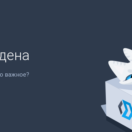
йдена
то важное?