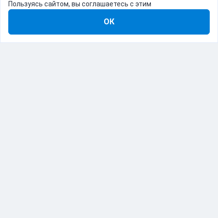
Пользуясь сайтом, вы соглашаетесь с этим
ОК
8-800-555-22-41
Демо Catapulto
Для кого
Тарифы
Информация
О компании
192012, Санкт-Петербург, пр. Обуховской Обороны, 120Б
© Catapulto 2013-
2026