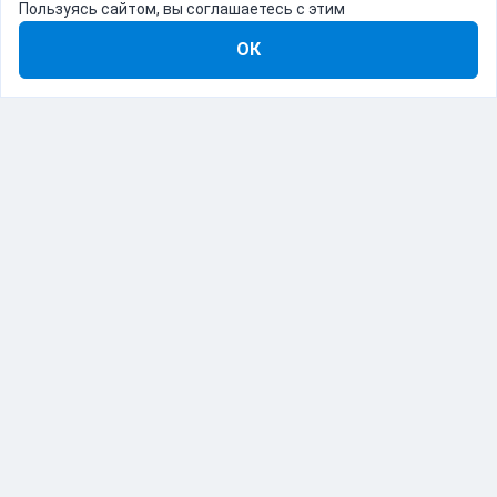
Пользуясь сайтом, вы соглашаетесь с этим
ОК
8-800-555-22-41
Демо Catapulto
Для кого
Тарифы
Информация
О компании
192012, Санкт-Петербург, пр. Обуховской Обороны, 120Б
© Catapulto 2013-
2026