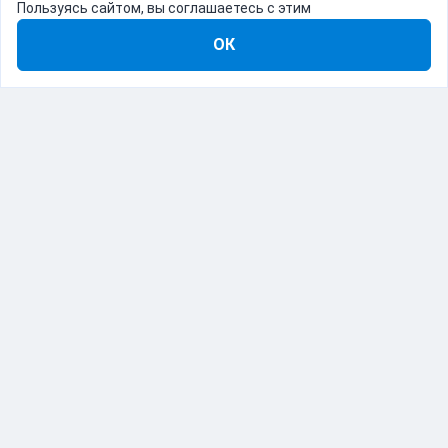
Пользуясь сайтом, вы соглашаетесь с этим
ОК
8-800-555-22-41
Демо Catapulto
Для кого
Тарифы
Информация
О компании
192012, Санкт-Петербург, пр. Обуховской Обороны, 120Б
© Catapulto 2013-
2026