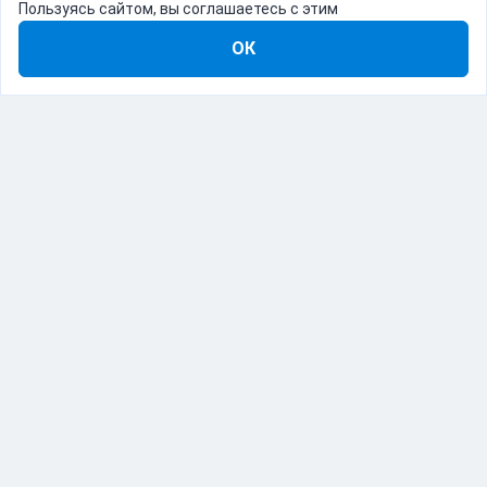
Пользуясь сайтом, вы соглашаетесь с этим
ОК
8-800-555-22-41
Демо Catapulto
Для кого
Тарифы
Информация
О компании
192012, Санкт-Петербург, пр. Обуховской Обороны, 120Б
© Catapulto 2013-
2026