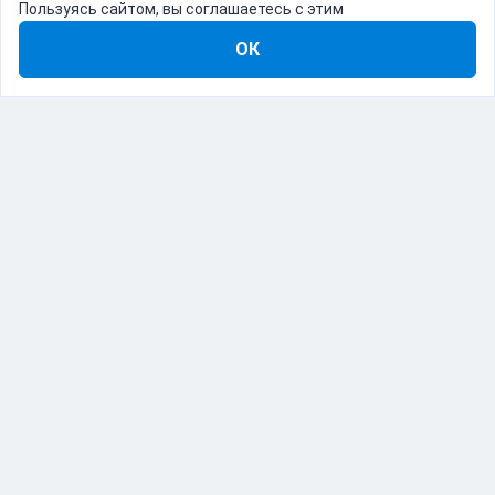
Пользуясь сайтом, вы соглашаетесь с этим
ОК
8-800-555-22-41
Демо Catapulto
Для кого
Тарифы
Информация
О компании
192012, Санкт-Петербург, пр. Обуховской Обороны, 120Б
© Catapulto 2013-
2026