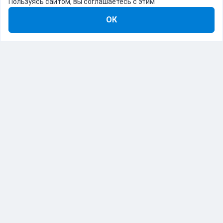
Пользуясь сайтом, вы соглашаетесь с этим
ОК
8-800-555-22-41
Демо Catapulto
Для кого
Тарифы
Информация
О компании
192012, Санкт-Петербург, пр. Обуховской Обороны, 120Б
© Catapulto 2013-
2026