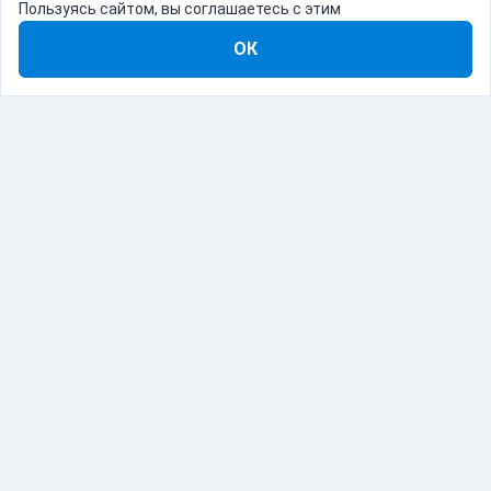
Пользуясь сайтом, вы соглашаетесь с этим
ОК
8-800-555-22-41
Демо Catapulto
Для кого
Тарифы
Информация
О компании
192012, Санкт-Петербург, пр. Обуховской Обороны, 120Б
© Catapulto 2013-
2026