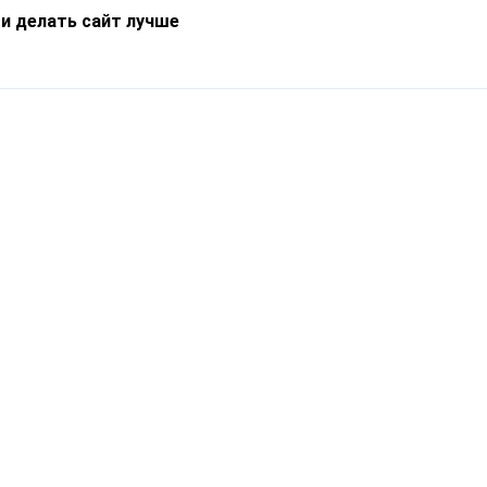
 и делать сайт лучше
Информация
О компании
Новости
Что такое Catapulto
Частые вопросы
Службы доставки
Реферальная программа
Нам доверяют
Публичная оферта
Кейсы
Политика обработки
Блог
персональных данных
Контакты
т-Петербург, пр. Обуховской Обороны, 120Б