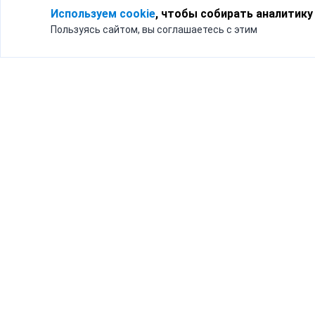
Используем cookie
, чтобы собирать аналитику
Пользуясь сайтом, вы соглашаетесь с этим
Для кого
Тарифы
Бизнесу
Доставка по России
Частным лицам
Интернет-магазинам
Доставка для бизнеса
192012, Санк
и интернет-магазинов