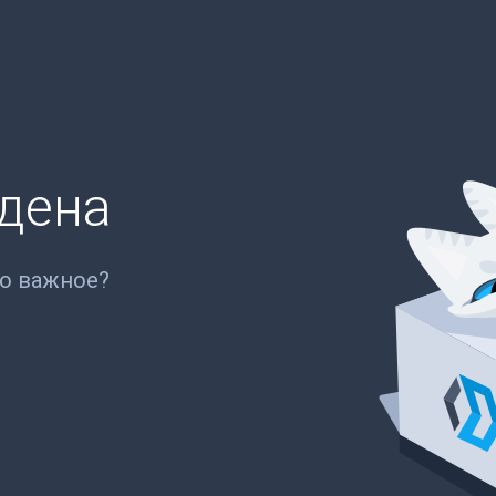
йдена
то важное?