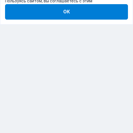
Пользуясь сайтом, вы соглашаетесь с этим
ОК
8-800-555-22-41
Демо Catapulto
Для кого
Тарифы
Информация
О компании
192012, Санкт-Петербург, пр. Обуховской Обороны, 120Б
© Catapulto 2013-
2026