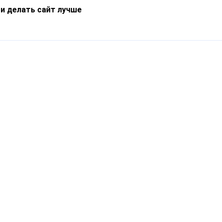
 и делать сайт лучше
Информация
О компании
Новости
Что такое Catapulto
Частые вопросы
Службы доставки
Реферальная программа
Нам доверяют
Публичная оферта
Кейсы
Политика обработки
Блог
персональных данных
Контакты
т-Петербург, пр. Обуховской Обороны, 120Б