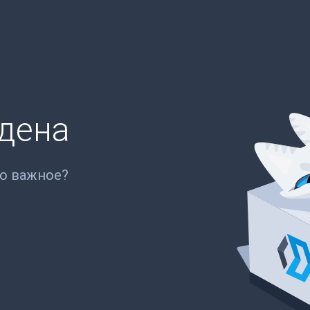
йдена
то важное?