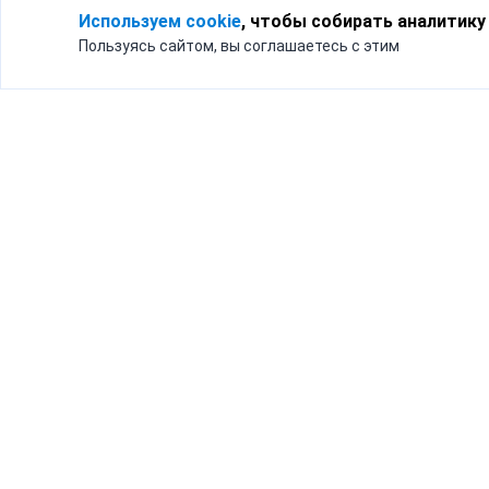
Используем cookie
, чтобы собирать аналитику
Пользуясь сайтом, вы соглашаетесь с этим
Для кого
Тарифы
Бизнесу
Доставка по России
Частным лицам
Интернет-магазинам
Доставка для бизнеса
192012, Санк
и интернет-магазинов