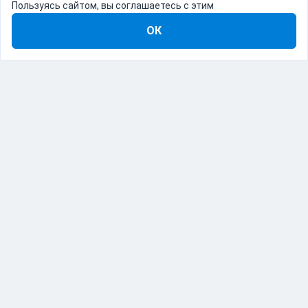
Пользуясь сайтом, вы соглашаетесь с этим
ОК
8-800-555-22-41
Демо Catapulto
Для кого
Тарифы
Информация
О компании
192012, Санкт-Петербург, пр. Обуховской Обороны, 120Б
© Catapulto 2013-
2026