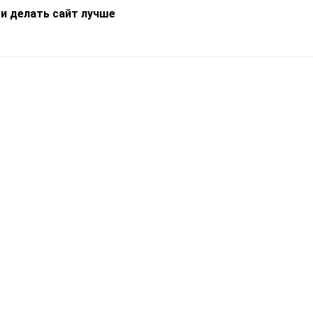
 и делать сайт лучше
Информация
О компании
Новости
Что такое Catapulto
Частые вопросы
Службы доставки
Реферальная программа
Нам доверяют
Публичная оферта
Кейсы
Политика обработки
Блог
персональных данных
Контакты
т-Петербург, пр. Обуховской Обороны, 120Б