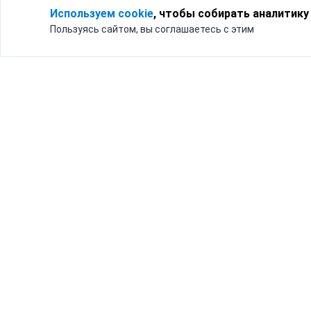
Используем cookie
, чтобы собирать аналитику
Пользуясь сайтом, вы соглашаетесь с этим
Для кого
Тарифы
Бизнесу
Доставка по России
Частным лицам
Интернет-магазинам
Доставка для бизнеса
192012, Санк
и интернет-магазинов