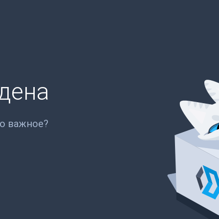
йдена
то важное?