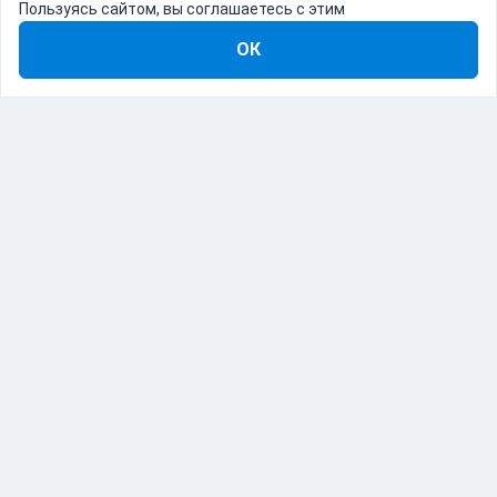
Пользуясь сайтом, вы соглашаетесь с этим
ОК
8-800-555-22-41
Демо Catapulto
Для кого
Тарифы
Информация
О компании
192012, Санкт-Петербург, пр. Обуховской Обороны, 120Б
© Catapulto 2013-
2026