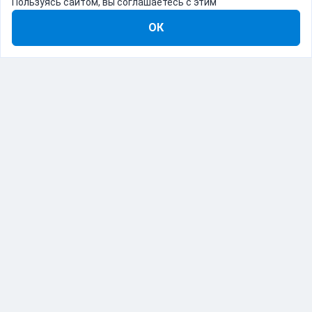
Пользуясь сайтом, вы соглашаетесь с этим
ОК
8-800-555-22-41
Демо Catapulto
Для кого
Тарифы
Информация
О компании
192012, Санкт-Петербург, пр. Обуховской Обороны, 120Б
© Catapulto 2013-
2026