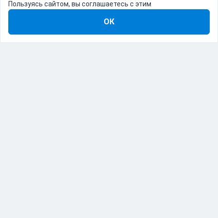
Пользуясь сайтом, вы соглашаетесь с этим
ОК
8-800-555-22-41
Демо Catapulto
Для кого
Тарифы
Информация
О компании
192012, Санкт-Петербург, пр. Обуховской Обороны, 120Б
© Catapulto 2013-
2026