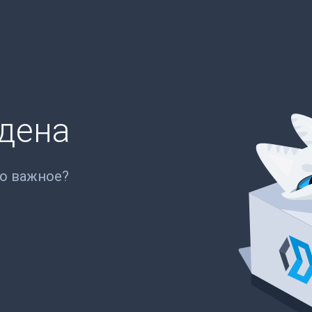
йдена
то важное?