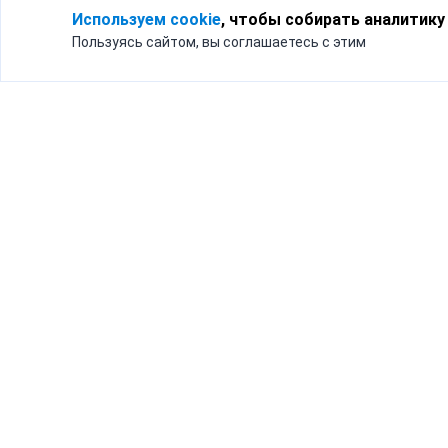
Используем cookie
, чтобы собирать аналитику
Пользуясь сайтом, вы соглашаетесь с этим
Для кого
Тарифы
Бизнесу
Доставка по России
Частным лицам
Интернет-магазинам
Доставка для бизнеса
192012, Санк
и интернет-магазинов