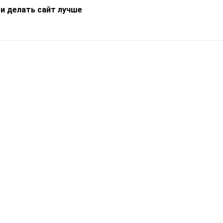
 и делать сайт лучше
Информация
О компании
Новости
Что такое Catapulto
Частые вопросы
Службы доставки
Реферальная программа
Нам доверяют
Публичная оферта
Кейсы
Политика обработки
Блог
персональных данных
Контакты
т-Петербург, пр. Обуховской Обороны, 120Б