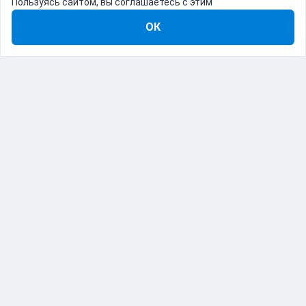
Пользуясь сайтом, вы соглашаетесь с этим
ОК
8-800-555-22-41
Демо Catapulto
Для кого
Тарифы
Информация
О компании
192012, Санкт-Петербург, пр. Обуховской Обороны, 120Б
© Catapulto 2013-
2026