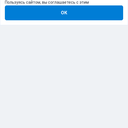
Пользуясь сайтом, вы соглашаетесь с этим
ОК
8-800-555-22-41
Демо Catapulto
Для кого
Тарифы
Информация
О компании
192012, Санкт-Петербург, пр. Обуховской Обороны, 120Б
© Catapulto 2013-
2026