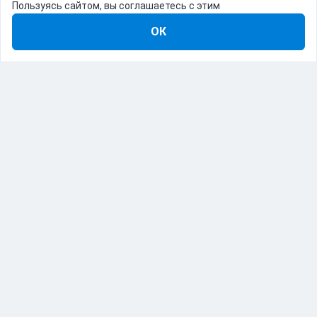
Пользуясь сайтом, вы соглашаетесь с этим
ОК
8-800-555-22-41
Демо Catapulto
Для кого
Тарифы
Информация
О компании
192012, Санкт-Петербург, пр. Обуховской Обороны, 120Б
© Catapulto 2013-
2026