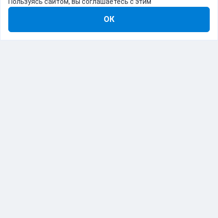
Пользуясь сайтом, вы соглашаетесь с этим
ОК
8-800-555-22-41
Демо Catapulto
Для кого
Тарифы
Информация
О компании
192012, Санкт-Петербург, пр. Обуховской Обороны, 120Б
© Catapulto 2013-
2026