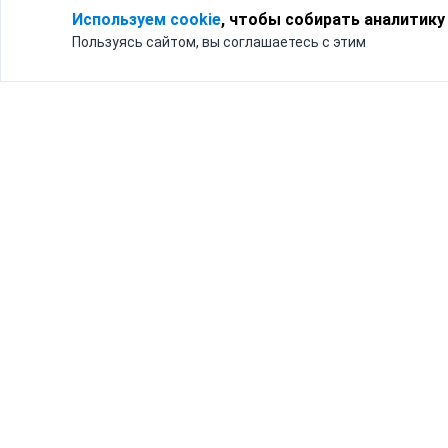
Используем cookie
, чтобы собирать аналитику
Пользуясь сайтом, вы соглашаетесь с этим
Для кого
Тарифы
Бизнесу
Доставка по России
Частным лицам
Интернет-магазинам
Доставка для бизнеса
192012, Санк
и интернет-магазинов