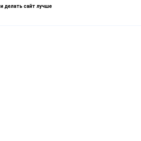
 и делать сайт лучше
Информация
О компании
Новости
Что такое Catapulto
Частые вопросы
Службы доставки
Реферальная программа
Нам доверяют
Публичная оферта
Кейсы
Политика обработки
Блог
персональных данных
Контакты
т-Петербург, пр. Обуховской Обороны, 120Б