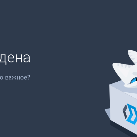
йдена
то важное?