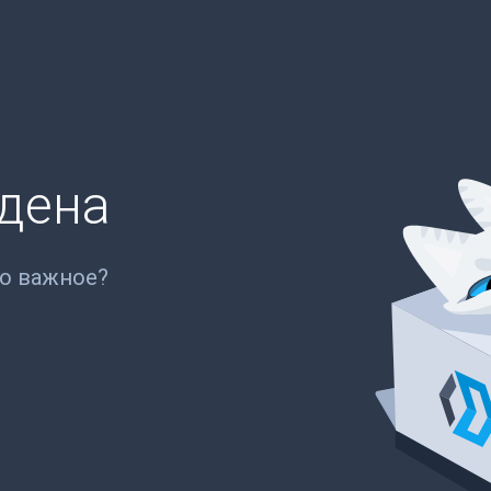
йдена
то важное?