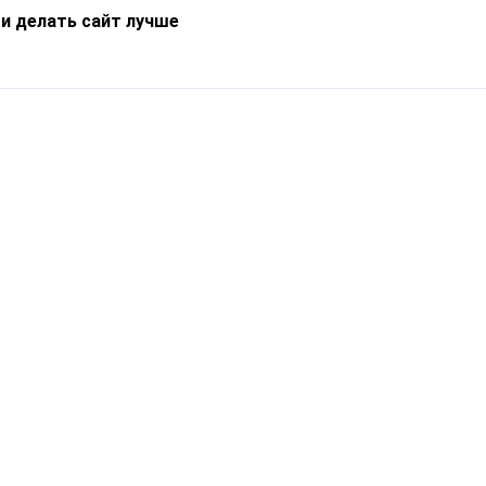
 и делать сайт лучше
Информация
О компании
Новости
Что такое Catapulto
Частые вопросы
Службы доставки
Реферальная программа
Нам доверяют
Публичная оферта
Кейсы
Политика обработки
Блог
персональных данных
Контакты
т-Петербург, пр. Обуховской Обороны, 120Б