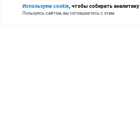
Используем cookie
, чтобы собирать аналитику
Пользуясь сайтом, вы соглашаетесь с этим
Для кого
Тарифы
Бизнесу
Доставка по России
Частным лицам
Интернет-магазинам
Доставка для бизнеса
192012, Санк
и интернет-магазинов