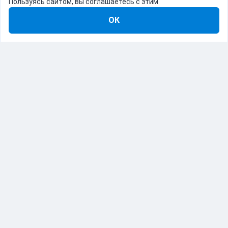
Пользуясь сайтом, вы соглашаетесь с этим
ОК
8-800-555-22-41
Демо Catapulto
Для кого
Тарифы
Информация
О компании
192012, Санкт-Петербург, пр. Обуховской Обороны, 120Б
© Catapulto 2013-
2026