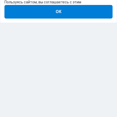
Пользуясь сайтом, вы соглашаетесь с этим
ОК
8-800-555-22-41
Демо Catapulto
Для кого
Тарифы
Информация
О компании
192012, Санкт-Петербург, пр. Обуховской Обороны, 120Б
© Catapulto 2013-
2026