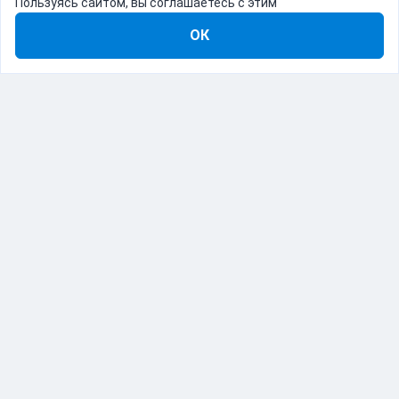
Пользуясь сайтом, вы соглашаетесь с этим
ОК
8-800-555-22-41
Демо Catapulto
Для кого
Тарифы
Информация
О компании
192012, Санкт-Петербург, пр. Обуховской Обороны, 120Б
© Catapulto 2013-
2026