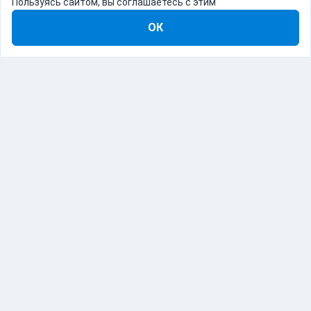
Пользуясь сайтом, вы соглашаетесь с этим
ОК
8-800-555-22-41
Демо Catapulto
Для кого
Тарифы
Информация
О компании
192012, Санкт-Петербург, пр. Обуховской Обороны, 120Б
© Catapulto 2013-
2026