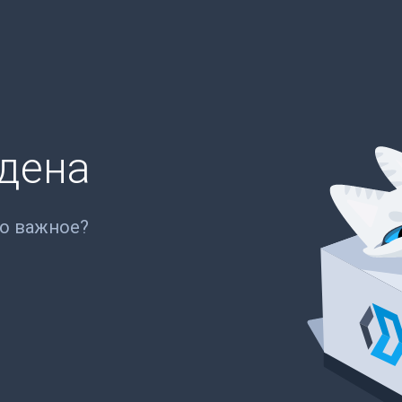
йдена
то важное?