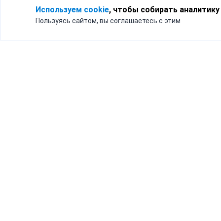
Используем cookie
, чтобы собирать аналитику
Пользуясь сайтом, вы соглашаетесь с этим
Для кого
Тарифы
Бизнесу
Доставка по России
Частным лицам
Интернет-магазинам
Доставка для бизнеса
192012, Санк
и интернет-магазинов