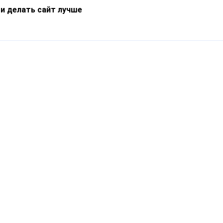
 и делать сайт лучше
Информация
О компании
Новости
Что такое Catapulto
Частые вопросы
Службы доставки
Реферальная программа
Нам доверяют
Публичная оферта
Кейсы
Политика обработки
Блог
персональных данных
Контакты
т-Петербург, пр. Обуховской Обороны, 120Б