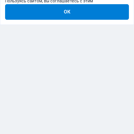
Пользуясь сайтом, вы соглашаетесь с этим
ОК
8-800-555-22-41
Демо Catapulto
Для кого
Тарифы
Информация
О компании
192012, Санкт-Петербург, пр. Обуховской Обороны, 120Б
© Catapulto 2013-
2026