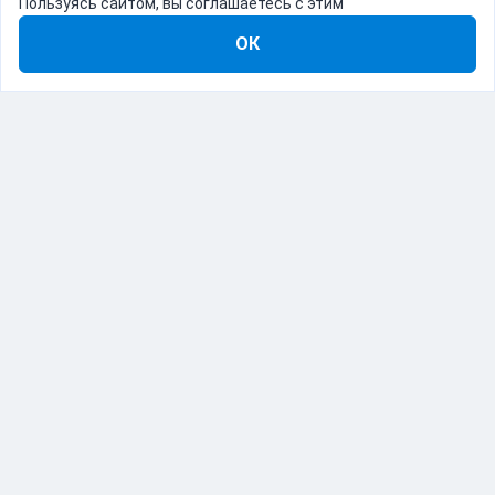
Пользуясь сайтом, вы соглашаетесь с этим
ОК
8-800-555-22-41
Демо Catapulto
Для кого
Тарифы
Информация
О компании
192012, Санкт-Петербург, пр. Обуховской Обороны, 120Б
© Catapulto 2013-
2026