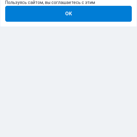
Пользуясь сайтом, вы соглашаетесь с этим
ОК
8-800-555-22-41
Демо Catapulto
Для кого
Тарифы
Информация
О компании
192012, Санкт-Петербург, пр. Обуховской Обороны, 120Б
© Catapulto 2013-
2026